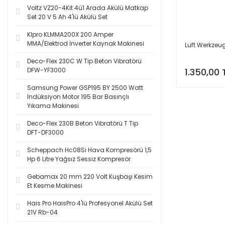
Voltz VZ20-4Kit 4ü1 Arada Akülü Matkap
Set 20 V 5 Ah 4'lü Akülü Set
Klpro KLMMA200X 200 Amper
MMA/Elektrod İnverter Kaynak Makinesi
Luft Werkzeug
Deco-Flex 230C W Tip Beton Vibratörü
DFW-YF3000
1.350,00 
Samsung Power GSP195 BY 2500 Watt
İndüksiyon Motor 195 Bar Basınçlı
Yıkama Makinesi
Deco-Flex 230B Beton Vibratörü T Tip
DFT-DF3000
Scheppach Hc08Si Hava Kompresörü 1,5
Hp 6 Litre Yağsız Sessiz Kompresör
Gebamax 20 mm 220 Volt Kuşbaşı Kesim
Et Kesme Makinesi
Hais Pro HaisPro 4'lü Profesyonel Akülü Set
21V Rb-04