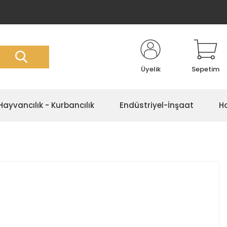
Üyelik
Sepetim
Hayvancılık - Kurbancılık
Endüstriyel-İnşaat
Ho