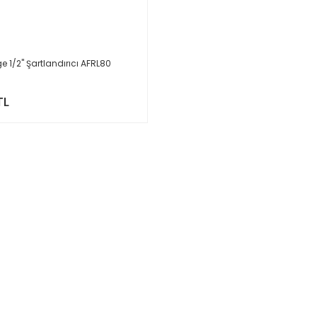
e 1/2'' Şartlandırıcı AFRL80
TL