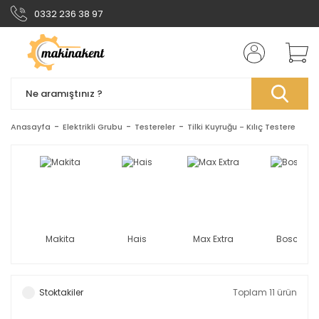
0332 236 38 97
Anasayfa
Elektrikli Grubu
Testereler
Tilki Kuyruğu - Kılıç Testere
Makita
Hais
Max Extra
Bosch
Stoktakiler
Toplam 11 ürün