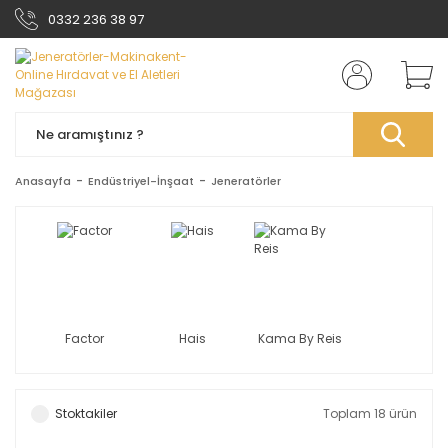
0332 236 38 97
Anasayfa
Endüstriyel-İnşaat
Jeneratörler
Factor
Hais
Kama By Reis
Stoktakiler
Toplam 18 ürün