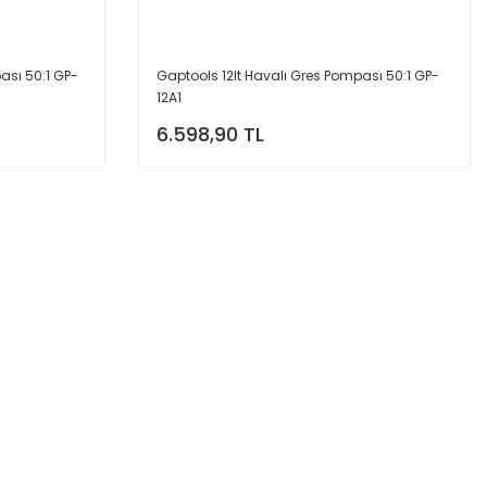
ası 50:1 GP-
Gaptools 12lt Havalı Gres Pompası 50:1 GP-
12A1
6.598,90 TL