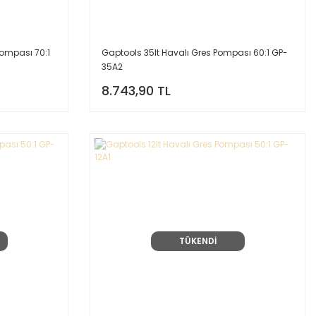
Pompası 70:1
Gaptools 35lt Havalı Gres Pompası 60:1 GP-
35A2
8.743,90 TL
TÜKENDİ