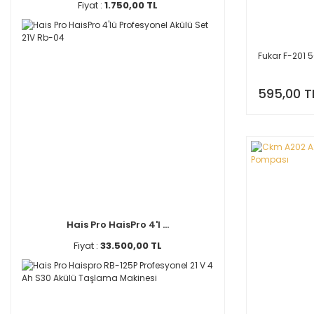
Fiyat :
1.750,00 TL
Fukar F-201 
595,00 T
Hais Pro HaisPro 4'l ...
Fiyat :
33.500,00 TL