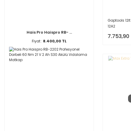
Gaptools 12l
12A2
Hais Pro Haispro RB- ...
7.753,90
Fiyat :
8.400,00 TL