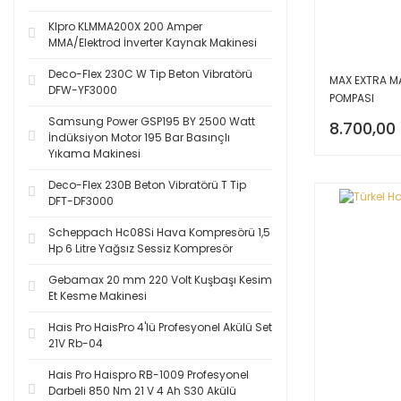
Klpro KLMMA200X 200 Amper
MMA/Elektrod İnverter Kaynak Makinesi
Deco-Flex 230C W Tip Beton Vibratörü
MAX EXTRA MA
DFW-YF3000
POMPASI
Samsung Power GSP195 BY 2500 Watt
8.700,00
İndüksiyon Motor 195 Bar Basınçlı
Yıkama Makinesi
Deco-Flex 230B Beton Vibratörü T Tip
DFT-DF3000
Scheppach Hc08Si Hava Kompresörü 1,5
Hp 6 Litre Yağsız Sessiz Kompresör
Gebamax 20 mm 220 Volt Kuşbaşı Kesim
Et Kesme Makinesi
Hais Pro HaisPro 4'lü Profesyonel Akülü Set
21V Rb-04
Hais Pro Haispro RB-1009 Profesyonel
Darbeli 850 Nm 21 V 4 Ah S30 Akülü