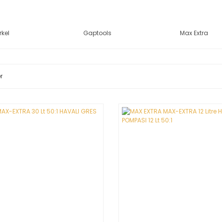
rkel
Gaptools
Max Extra
r