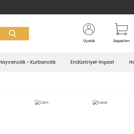
Üyelik
Sepetim
Hayvancılık - Kurbancılık
Endüstriyel-İnşaat
Ho