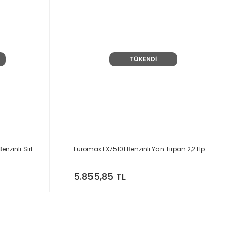
TÜKENDİ
nzinli Sırt
Euromax EX75101 Benzinli Yan Tırpan 2,2 Hp
5.855,85 TL