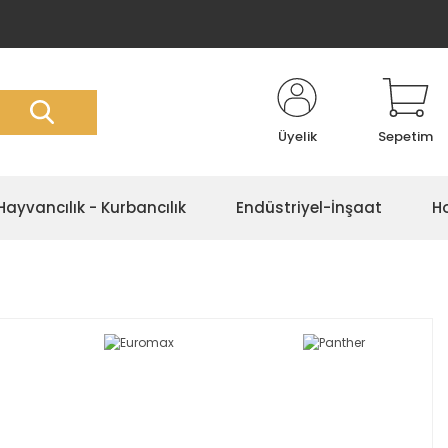
Üyelik
Sepetim
Hayvancılık - Kurbancılık
Endüstriyel-İnşaat
Ho