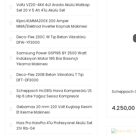
Voltz VZ20-4Kit 4ü1 Arada Akülü Matkap
Set 20 V 5 Ah 4'lü Akülü Set
Klpro KLMMA200X 200 Amper
MMA/Elektrod İnverter Kaynak Makinesi
Deco-Flex 230C W Tip Beton Vibratörü
DFW-YF3000
Samsung Power GSP195 BY 2500 Watt
İndüksiyon Motor 195 Bar Basınçlı
Yıkama Makinesi
Deco-Flex 230B Beton Vibratörü T Tip
DFT-DF3000
Scheppach Hc08Si Hava Kompresörü 1,5
Scheppach C
Hp 6 Litre Yağsız Sessiz Kompresör
Gebamax 20 mm 220 Volt Kuşbaşı Kesim
4.250,00
Et Kesme Makinesi
Hais Pro HaisPro 4'lü Profesyonel Akülü Set
21V Rb-04