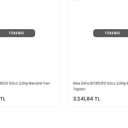
TÜKENDİ
TÜKENDİ
B52S 52cc 2,0hp Benzinli Yan
Max Extra BCB52FS 52cc 2,0Hp Be
Tırpanı
 TL
3.241,84 TL