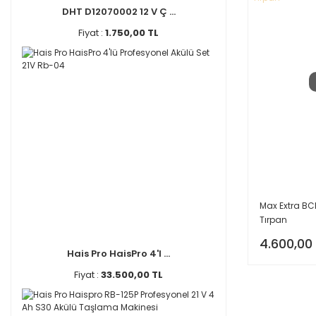
DHT D12070002 12 V Ç ...
Fiyat :
1.750,00 TL
Max Extra BC
Tırpan
4.600,00
Hais Pro HaisPro 4'l ...
Fiyat :
33.500,00 TL