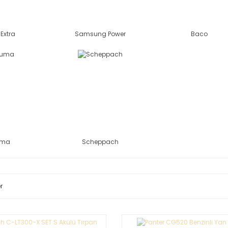
Extra
Samsung Power
Baco
uma
Scheppach
r