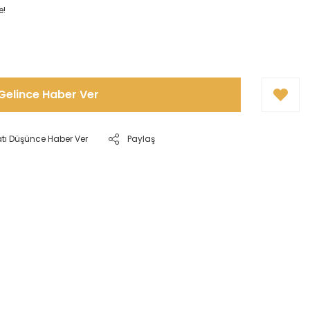
e!
Gelince Haber Ver
atı Düşünce Haber Ver
Paylaş