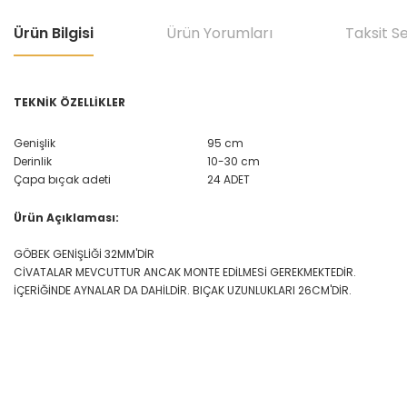
Ürün Bilgisi
Ürün Yorumları
Taksit S
TEKNİK ÖZELLİKLER
Genişlik
95 cm
Derinlik
10-30 cm
Çapa bıçak adeti
24 ADET
Ürün Açıklaması:
GÖBEK GENİŞLİĞİ 32MM'DİR
CİVATALAR MEVCUTTUR ANCAK MONTE EDİLMESİ GEREKMEKTEDİR.
İÇERİĞİNDE AYNALAR DA DAHİLDİR. BIÇAK UZUNLUKLARI 26CM'DİR.