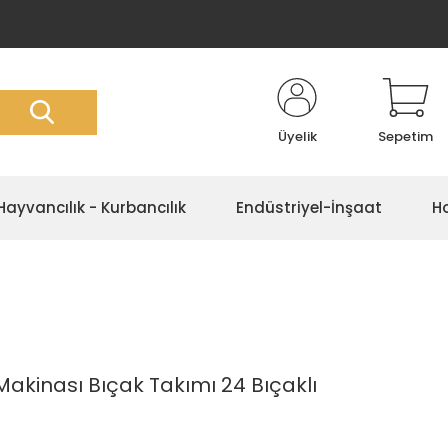
Üyelik
Sepetim
Hayvancılık - Kurbancılık
Endüstriyel-İnşaat
Ho
akinası Bıçak Takımı 24 Bıçaklı