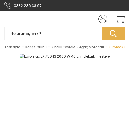
0332 236 38 97
Anasayfa
Bahçe Grubu
Zincirli Testere - Ağaç Motorları
Euromax EX 