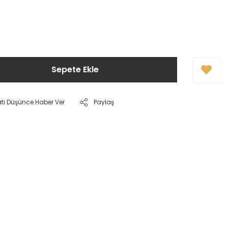
Sepete Ekle
atı Düşünce Haber Ver
Paylaş