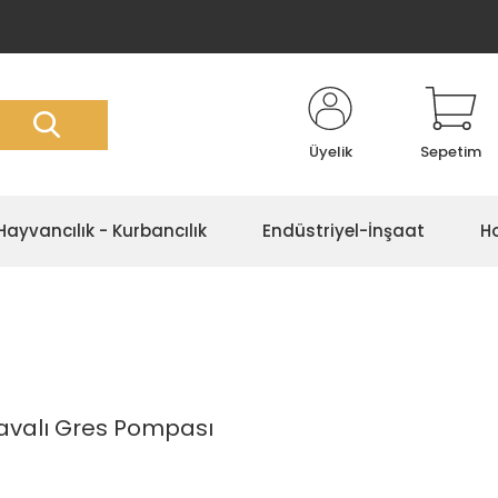
Üyelik
Sepetim
Hayvancılık - Kurbancılık
Endüstriyel-İnşaat
Ho
Havalı Gres Pompası