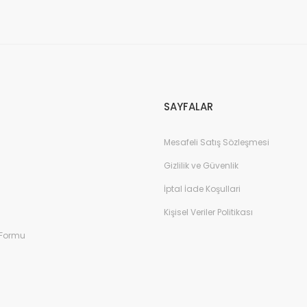
yı düşünenlere makinakenti tavsiye
Gönder
SAYFALAR
Mesafeli Satış Sözleşmesi
Gizlilik ve Güvenlik
İptal İade Koşullari
Kişisel Veriler Politikası
 Formu