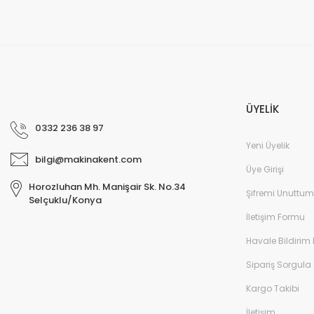
MUSTAFA AYDOĞDU | 13/02/2026
Güvenli ve hızlı bir şekilde elime ulaştı. Satıcıya teşekkür ederim. Alma
ederim.
Murat Özer | 13/02/2026
ÜYELİK
Profesyonel.
0332 236 38 97
E... K... | 13/02/2026
Yeni Üyelik
bilgi@makinakent.com
ihtiyaca cevap veren bir site
Üye Girişi
Horozluhan Mh. Manişair Sk. No.34
Bayram Sen | 22/12/2025
Şifremi Unuttum
Selçuklu/Konya
İletişim Formu
Gayet güzel.
Havale Bildirim
M... A... | 06/12/2025
Sipariş Sorgula
Güvenilir ben memnun kaldım
Kargo Takibi
Ismail Uzunoğlu | 23/11/2025
İletişim