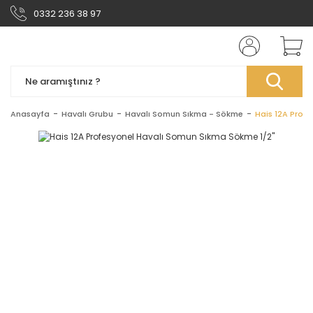
0332 236 38 97
Anasayfa
Havalı Grubu
Havalı Somun Sıkma - Sökme
Hais 12A Prof