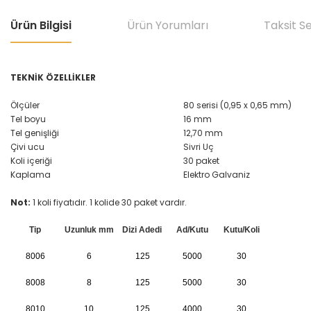
Ürün Bilgisi
Ürün Yorumları
Taksit S
TEKNİK ÖZELLİKLER
Ölçüler
80 serisi (0,95 x 0,65 mm)
Tel boyu
16 mm
Tel genişliği
12,70 mm
Çivi ucu
Sivri Uç
Koli içeriği
30 paket
Kaplama
Elektro Galvaniz
Not:
1 koli fiyatıdır. 1 kolide 30 paket vardır.
Tip
Uzunluk mm
Dizi Adedi
Ad/Kutu
Kutu/Koli
8006
6
125
5000
30
8008
8
125
5000
30
8010
10
125
4000
30