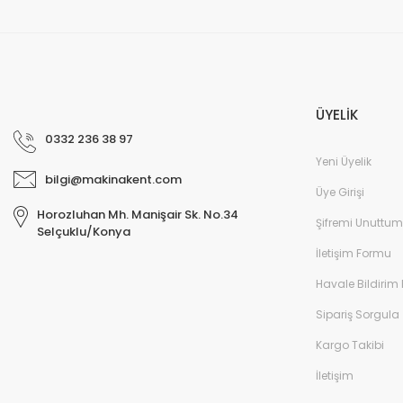
Güvenli ve hızlı bir şekilde elime ulaştı. Satıcıya teşekkür ederim. Alma
ederim.
Murat Özer | 13/02/2026
ÜYELİK
Profesyonel.
0332 236 38 97
E... K... | 13/02/2026
Yeni Üyelik
bilgi@makinakent.com
ihtiyaca cevap veren bir site
Üye Girişi
Horozluhan Mh. Manişair Sk. No.34
Bayram Sen | 22/12/2025
Şifremi Unuttum
Selçuklu/Konya
İletişim Formu
Gayet güzel.
Havale Bildirim
M... A... | 06/12/2025
Sipariş Sorgula
Güvenilir ben memnun kaldım
Kargo Takibi
Ismail Uzunoğlu | 23/11/2025
İletişim