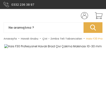
0332 236 38 97
Anasayfa
Havalı Grubu
Çivi - Zımba Teli Tabancaları
Hais F30 Prof