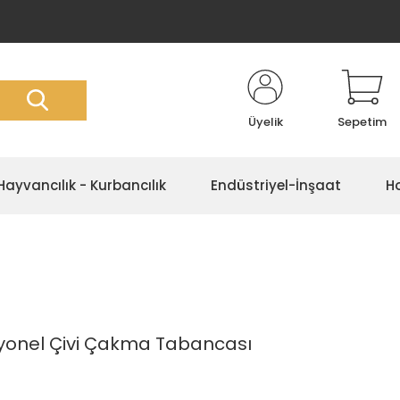
Üyelik
Sepetim
Hayvancılık - Kurbancılık
Endüstriyel-İnşaat
Ho
yonel Çivi Çakma Tabancası