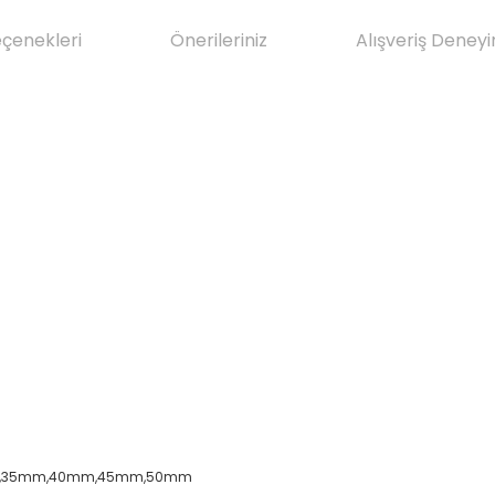
eçenekleri
Önerileriniz
Alışveriş Deneyi
,30mm,35mm,40mm,45mm,50mm