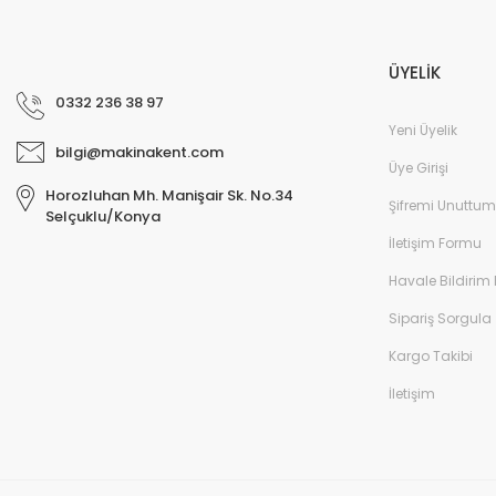
Murat Özer | 13/02/2026
ÜYELİK
Profesyonel.
0332 236 38 97
E... K... | 13/02/2026
Yeni Üyelik
bilgi@makinakent.com
ihtiyaca cevap veren bir site
Üye Girişi
Horozluhan Mh. Manişair Sk. No.34
Bayram Sen | 22/12/2025
Şifremi Unuttum
Selçuklu/Konya
İletişim Formu
Gayet güzel.
Havale Bildirim
M... A... | 06/12/2025
Sipariş Sorgula
Güvenilir ben memnun kaldım
Kargo Takibi
Ismail Uzunoğlu | 23/11/2025
İletişim
10 numara başarılar.
Nihat Sarı | 22/11/2025