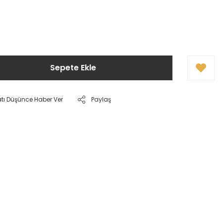
!
Sepete Ekle
atı Düşünce Haber Ver
Paylaş