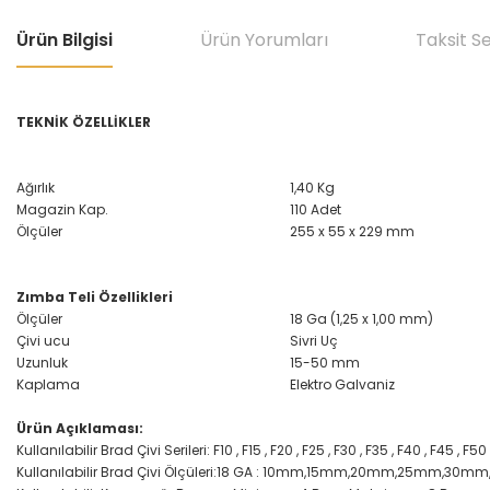
Ürün Bilgisi
Ürün Yorumları
Taksit S
TEKNİK ÖZELLİKLER
Ağırlık
1,40 Kg
Magazin Kap.
110 Adet
Ölçüler
255 x 55 x 229 mm
Zımba Teli Özellikleri
Ölçüler
18 Ga (1,25 x 1,00 mm)
Çivi ucu
Sivri Uç
Uzunluk
15-50 mm
Kaplama
Elektro Galvaniz
Ürün Açıklaması:
Kullanılabilir Brad Çivi Serileri: F10 , F15 , F20 , F25 , F30 , F35 , F40 , F45 , F50
Kullanılabilir Brad Çivi Ölçüleri:18 GA : 10mm,15mm,20mm,25mm