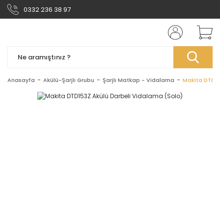
0332 236 38 97
Anasayfa
Akülü-Şarjlı Grubu
Şarjlı Matkap - Vidalama
Makita DTD15