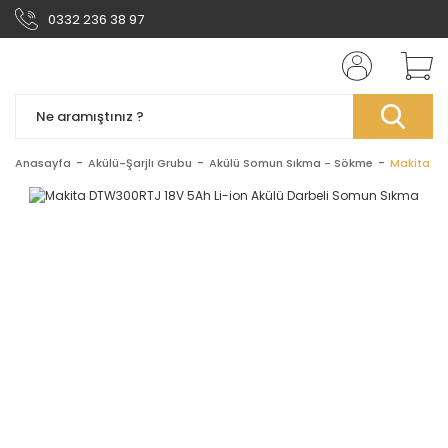
0332 236 38 97
Anasayfa
Akülü-Şarjlı Grubu
Akülü Somun Sıkma - Sökme
Makita DT