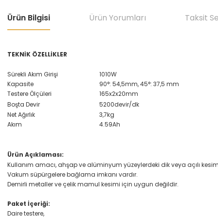
Ürün Bilgisi
Ürün Yorumları
Taksit S
TEKNİK ÖZELLİKLER
Sürekli Akım Girişi
1010W
Kapasite
90°: 54,5mm, 45°: 37,5 mm
Testere Ölçüleri
165x2x20mm
Boşta Devir
5200devir/dk
Net Ağırlık
3,7kg
Akım
4.59Ah
Ürün Açıklaması:
Kullanım amacı, ahşap ve alüminyum yüzeylerdeki dik veya açılı kesim i
Vakum süpürgelere bağlama imkanı vardır.
Demirli metaller ve çelik mamul kesimi için uygun değildir.
Paket İçeriği:
Daire testere,