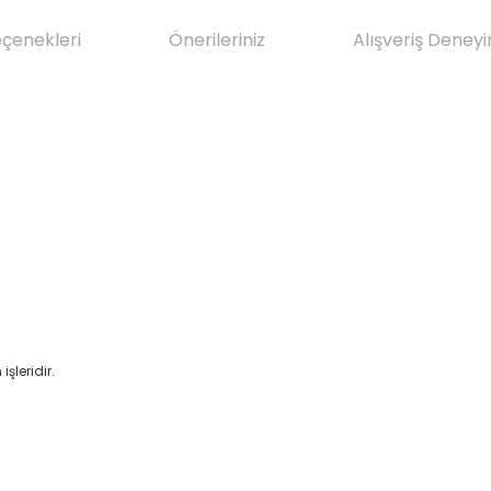
eçenekleri
Önerileriniz
Alışveriş Deneyi
şleridir.