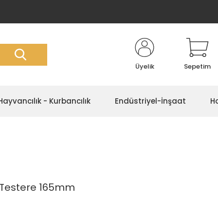
Üyelik
Sepetim
Hayvancılık - Kurbancılık
Endüstriyel-İnşaat
Ho
 Testere 165mm