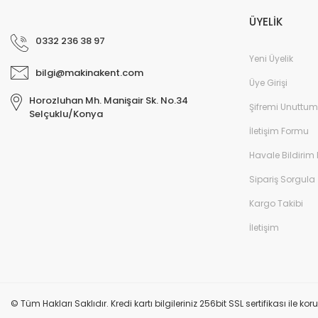
ÜYELİK
Profesyonel.
0332 236 38 97
E... K... | 13/02/2026
Yeni Üyelik
bilgi@makinakent.com
ihtiyaca cevap veren bir site
Üye Girişi
Horozluhan Mh. Manişair Sk. No.34
Bayram Sen | 22/12/2025
Şifremi Unuttum
Selçuklu/Konya
İletişim Formu
Gayet güzel.
Havale Bildirim
M... A... | 06/12/2025
Sipariş Sorgula
Güvenilir ben memnun kaldım
Kargo Takibi
Ismail Uzunoğlu | 23/11/2025
İletişim
10 numara başarılar.
Nihat Sarı | 22/11/2025
© Tüm Hakları Saklıdır. Kredi kartı bilgileriniz 256bit SSL sertifikası ile k