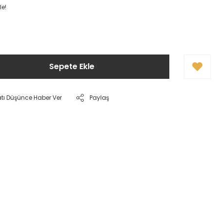
le!
Sepete Ekle
atı Düşünce Haber Ver
Paylaş