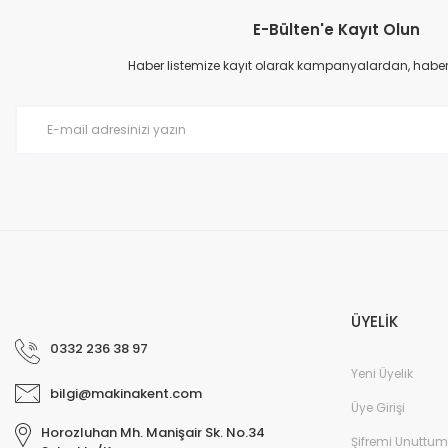
E-Bülten'e Kayıt Olun
Ürün resmi kalitesiz, bozuk veya görüntülenemiyor.
İlgili firma, hızlı kargolama. Teşekkürler
Ürün açıklamasında eksik bilgiler bulunuyor.
Haber listemize kayıt olarak kampanyalardan, haberda
f... y... | 24/03/2026
Ürün bilgilerinde hatalar bulunuyor.
Ürün fiyatı diğer sitelerden daha pahalı.
Gerçekten ilgili ve güvenilir bir firma. Tereddüt etmeden alış veriş yapabil
Bu ürüne benzer farklı alternatifler olmalı.
MUSTAFA AYDOĞDU | 13/02/2026
Güvenli ve hızlı bir şekilde elime ulaştı. Satıcıya teşekkür ederim. Alma
ederim.
Murat Özer | 13/02/2026
ÜYELİK
Profesyonel.
0332 236 38 97
E... K... | 13/02/2026
Yeni Üyelik
bilgi@makinakent.com
ihtiyaca cevap veren bir site
Üye Girişi
Horozluhan Mh. Manişair Sk. No.34
Bayram Sen | 22/12/2025
Şifremi Unuttum