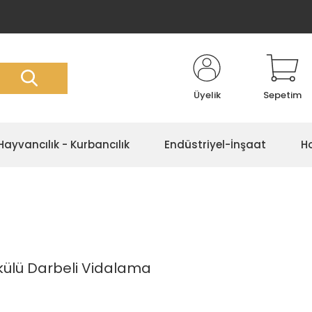
Üyelik
Sepetim
Hayvancılık - Kurbancılık
Endüstriyel-İnşaat
Ho
ülü Darbeli Vidalama