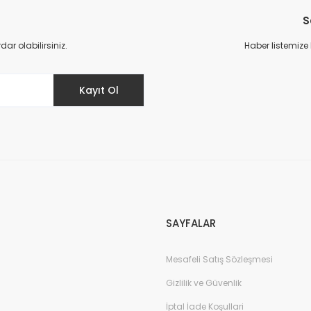
S
Yorum Yaz
r olabilirsiniz.
Haber listemize
Kayıt Ol
irsiniz
yı düşünenlere makinakenti tavsiye
Gönder
SAYFALAR
Mesafeli Satış Sözleşmesi
Gizlilik ve Güvenlik
İptal İade Koşullari