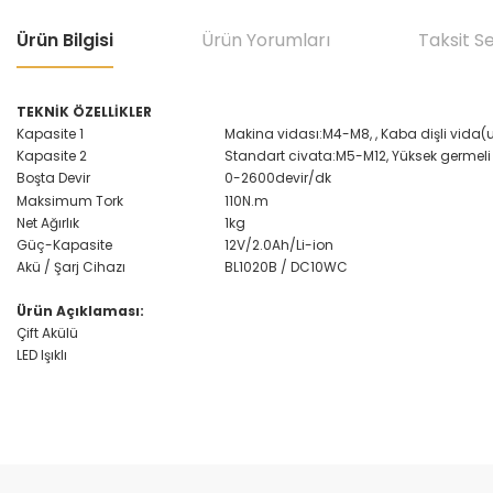
Ürün Bilgisi
Ürün Yorumları
Taksit S
TEKNİK ÖZELLİKLER
Kapasite 1
Makina vidası:M4-M8, , Kaba dişli vid
Kapasite 2
Standart civata:M5-M12, Yüksek germeli
Boşta Devir
0-2600devir/dk
Maksimum Tork
110N.m
Net Ağırlık
1kg
Güç-Kapasite
12V/2.0Ah/Li-ion
Akü / Şarj Cihazı
BL1020B / DC10WC
Ürün Açıklaması:
Çift Akülü
LED Işıklı
Bu ürünün fiyat bilgisi, resim, ürün açıklamalarında ve diğer konular
Makinakent sitesinden ilk defa alışveriş yaptım. Geçekten güvenilir ve hızl
Görüş ve önerileriniz için teşekkür ederiz.
t... y... | 16/07/2026