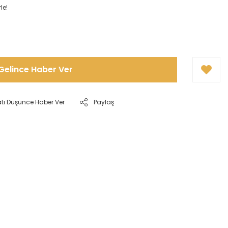
le!
Gelince Haber Ver
atı Düşünce Haber Ver
Paylaş