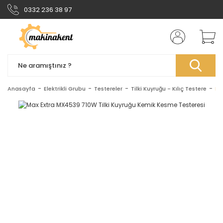
0332 236 38 97
Anasayfa
Elektrikli Grubu
Testereler
Tilki Kuyruğu - Kılıç Testere
Ma