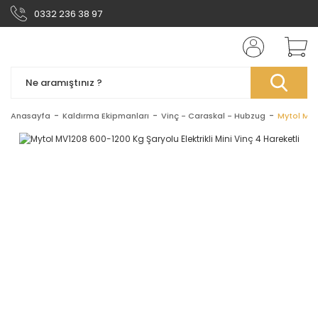
0332 236 38 97
Anasayfa
Kaldırma Ekipmanları
Vinç - Caraskal - Hubzug
Mytol MV12