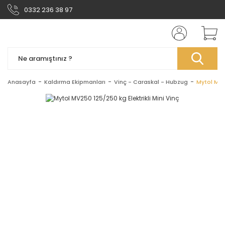
0332 236 38 97
Anasayfa
Kaldırma Ekipmanları
Vinç - Caraskal - Hubzug
Mytol MV25