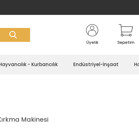
Üyelik
Sepetim
Hayvancılık - Kurbancılık
Endüstriyel-İnşaat
Ho
Kırkma Makinesi