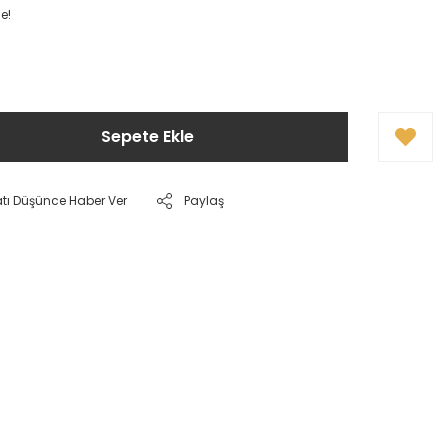
e!
Sepete Ekle
atı Düşünce Haber Ver
Paylaş