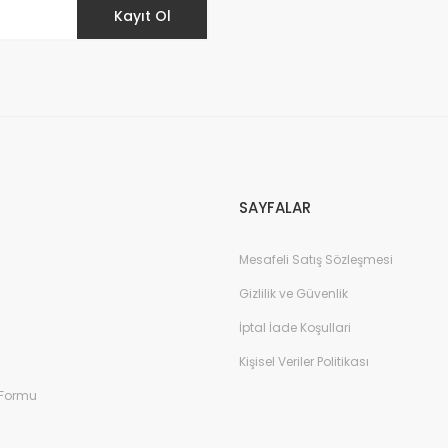
Kayıt Ol
irsiniz
yı düşünenlere makinakenti tavsiye
Gönder
SAYFALAR
Mesafeli Satış Sözleşmesi
Gizlilik ve Güvenlik
İptal İade Koşullari
Kişisel Veriler Politikası
 Formu