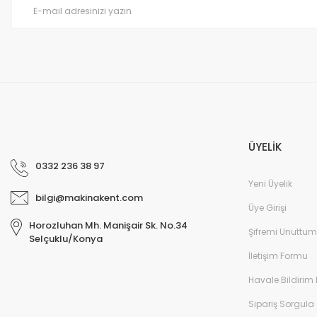
Ürün fiyatı diğer sitelerden daha pahalı.
Gerçekten ilgili ve güvenilir bir firma. Tereddüt etmeden alış veriş yapabil
Bu ürüne benzer farklı alternatifler olmalı.
MUSTAFA AYDOĞDU | 13/02/2026
Güvenli ve hızlı bir şekilde elime ulaştı. Satıcıya teşekkür ederim. Alma
ederim.
Murat Özer | 13/02/2026
ÜYELİK
Profesyonel.
0332 236 38 97
E... K... | 13/02/2026
Yeni Üyelik
bilgi@makinakent.com
ihtiyaca cevap veren bir site
Üye Girişi
Horozluhan Mh. Manişair Sk. No.34
Bayram Sen | 22/12/2025
Şifremi Unuttum
Selçuklu/Konya
İletişim Formu
Gayet güzel.
Havale Bildirim
M... A... | 06/12/2025
Sipariş Sorgula