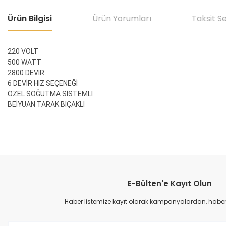
Ürün Bilgisi
Ürün Yorumları
Taksit S
220 VOLT
500 WATT
2800 DEVİR
6 DEVİR HIZ SEÇENEĞİ
ÖZEL SOĞUTMA SİSTEMLİ
BEİYUAN TARAK BIÇAKLI
Bu ürünün fiyat bilgisi, resim, ürün açıklamalarında ve diğer konular
Makinakent sitesinden ilk defa alışveriş yaptım. Geçekten güvenilir ve hızl
Görüş ve önerileriniz için teşekkür ederiz.
t... y... | 16/07/2026
E-Bülten'e Kayıt Olun
Ürün resmi kalitesiz, bozuk veya görüntülenemiyor.
İlgili firma, hızlı kargolama. Teşekkürler
Ürün açıklamasında eksik bilgiler bulunuyor.
Haber listemize kayıt olarak kampanyalardan, haberda
f... y... | 24/03/2026
Ürün bilgilerinde hatalar bulunuyor.