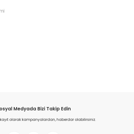
mi
etebilirsiniz.
osyal Medyada Bizi Takip Edin
 kayıt olarak kampanyalardan, haberdar olabilirsiniz.