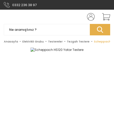
0332 236 38 97
Anasayfa
Elektrikli Grubu
Testereler
Tezgah Testere
Scheppach HS